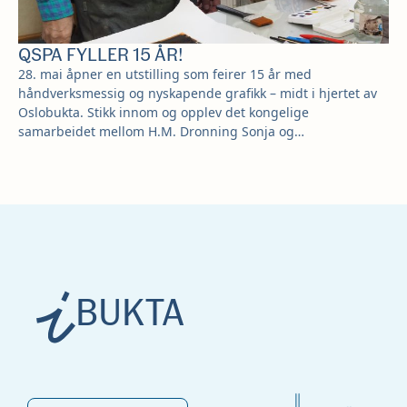
QSPA FYLLER 15 ÅR!
28. mai åpner en utstilling som feirer 15 år med
håndverksmessig og nyskapende grafikk – midt i hjertet av
Oslobukta. Stikk innom og opplev det kongelige
samarbeidet mellom H.M. Dronning Sonja og…
BUKTA
MAT
KULTUR
VELVÆRE
MAT
KULTUR
VELVÆRE
MAT
KULTUR
VELVÆRE