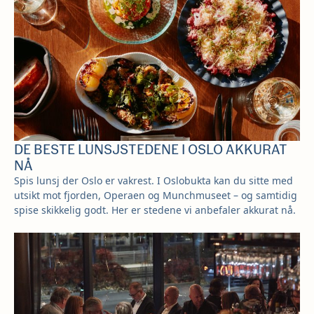
DE BESTE LUNSJSTEDENE I OSLO AKKURAT
NÅ
Spis lunsj der Oslo er vakrest. I Oslobukta kan du sitte med
utsikt mot fjorden, Operaen og Munchmuseet – og samtidig
spise skikkelig godt. Her er stedene vi anbefaler akkurat nå.