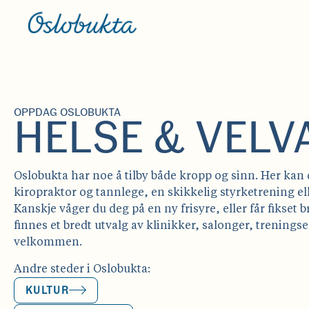
OPPDAG OSLOBUKTA
HELSE & VEL
Oslobukta har noe å tilby både kropp og sinn. Her kan
kiropraktor og tannlege, en skikkelig styrketrening ell
Kanskje våger du deg på en ny frisyre, eller får fikset 
finnes et bredt utvalg av klinikker, salonger, trenings
velkommen.
Andre steder i Oslobukta:
KULTUR