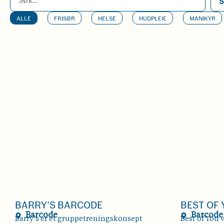
S
ALLE
FRISØR
HELSE
HUDPLEIE
MANIKYR
BARRY’S BARCODE
BEST OF
Barcode
Barcode
Barry’s er et gruppetreningskonsept
Best of You 