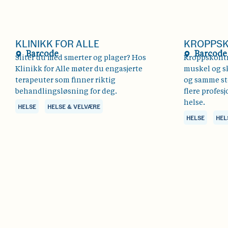
KLINIKK FOR ALLE
KROPPS
Barcode
Barcode
Sliter du med smerter og plager? Hos
Kroppskontr
Klinikk for Alle møter du engasjerte
muskel og sk
terapeuter som finner riktig
og samme ste
behandlingsløsning for deg.
flere profes
helse.
HELSE
HELSE & VELVÆRE
HELSE
HEL