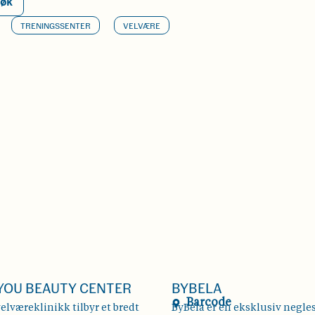
øk
TRENINGSSENTER
VELVÆRE
 YOU BEAUTY CENTER
BYBELA
Barcode
velværeklinikk tilbyr et bredt
ByBela er en eksklusiv negl