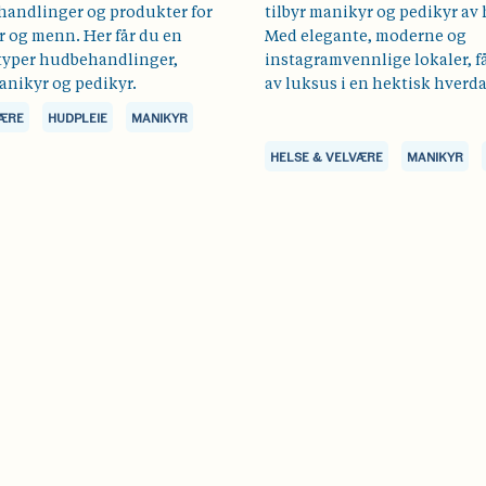
ehandlinger og produkter for
tilbyr manikyr og pedikyr av 
r og menn. Her får du en
Med elegante, moderne og
 typer hudbehandlinger,
instagramvennlige lokaler, få
anikyr og pedikyr.
av luksus i en hektisk hverda
VÆRE
HUDPLEIE
MANIKYR
HELSE & VELVÆRE
MANIKYR