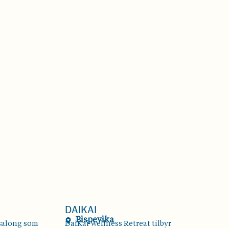
DAIKAI
Bispevika
esalong som
DaiKai Wellness Retreat tilbyr