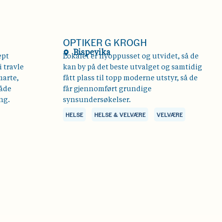
OPTIKER G KROGH
Bispevika
ept
Lokalet er nyoppusset og utvidet, så de
 travle
kan by på det beste utvalget og samtidig
marte,
fått plass til topp moderne utstyr, så de
både
får gjennomført grundige
ng.
synsundersøkelser.
HELSE
HELSE & VELVÆRE
VELVÆRE