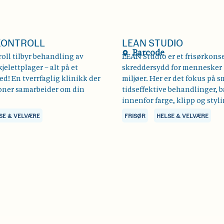
KONTROLL
LEAN STUDIO
Barcode
oll tilbyr behandling av
LEAN Studio er et frisørkons
jelettplager – alt på et
skreddersydd for mennesker i
d! En tverrfaglig klinikk der
miljøer. Her er det fokus på s
joner samarbeider om din
tidseffektive behandlinger, 
innenfor farge, klipp og styli
SE & VELVÆRE
FRISØR
HELSE & VELVÆRE