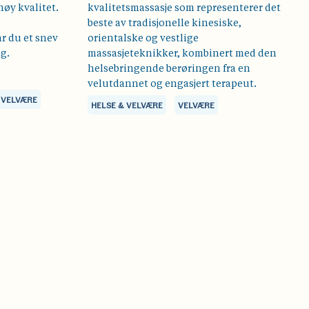
høy kvalitet.
kvalitetsmassasje som representerer det
beste av tradisjonelle kinesiske,
r du et snev
orientalske og vestlige
g.
massasjeteknikker, kombinert med den
helsebringende berøringen fra en
velutdannet og engasjert terapeut.
VELVÆRE
HELSE & VELVÆRE
VELVÆRE