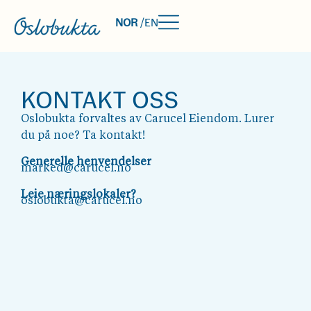
NOR
/
EN
KONTAKT OSS
Oslobukta forvaltes av Carucel Eiendom. Lurer
du på noe? Ta kontakt!
Generelle henvendelser
marked@carucel.no
Leie næringslokaler?
oslobukta@carucel.no