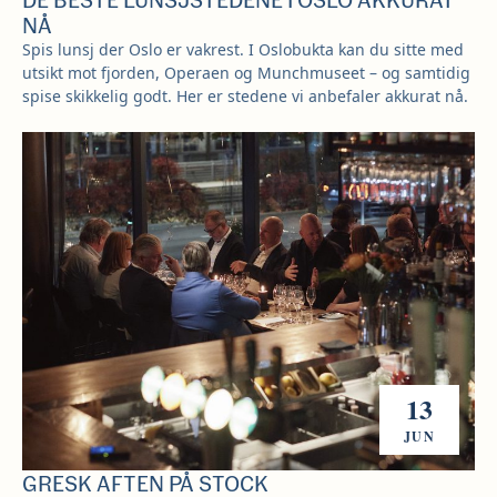
NÅ
Spis lunsj der Oslo er vakrest. I Oslobukta kan du sitte med
utsikt mot fjorden, Operaen og Munchmuseet – og samtidig
spise skikkelig godt. Her er stedene vi anbefaler akkurat nå.
13
JUN
GRESK AFTEN PÅ STOCK