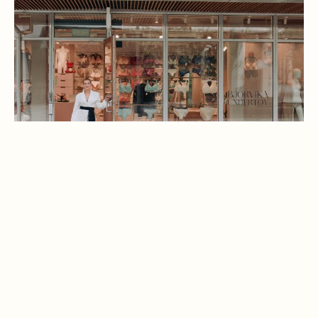
IVORIE STUDIO LANSERING HOS BJØRVIKA
UNDERTØY
Isabel Raads klesmerke Ivorie Studio er endelig å finne i
fysisk butikk, nemlig hos Bjørvika Undertøy i Oslobukta.