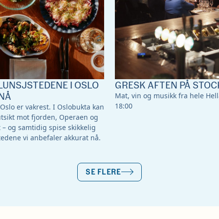
LUNSJSTEDENE I OSLO
GRESK AFTEN PÅ STOC
NÅ
Mat, vin og musikk fra hele Hella
18:00
 Oslo er vakrest. I Oslobukta kan
utsikt mot fjorden, Operaen og
 og samtidig spise skikkelig
tedene vi anbefaler akkurat nå.
SE FLERE