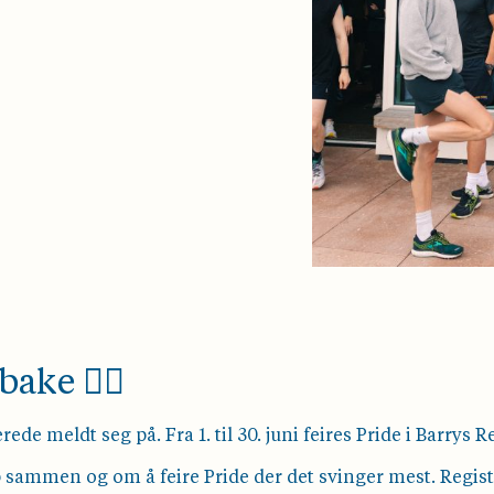
ke 🏳️‍🌈
ede meldt seg på. Fra 1. til 30. juni feires Pride i Barrys
 sammen og om å feire Pride der det svinger mest. Regi