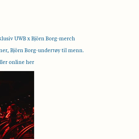
ksklusiv UWB x Björn Borg-merch
nner, Björn Borg-underтøy til menn.
ller online
her