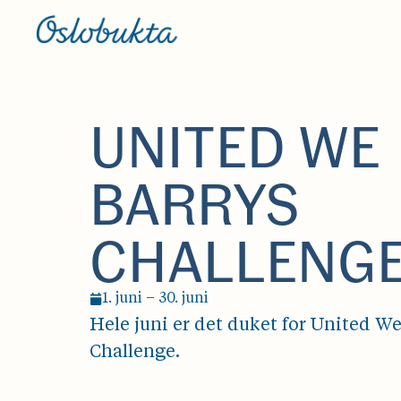
UNITED WE
BARRYS
CHALLENG
1. juni – 30. juni
Hele juni er det duket for United W
Challenge.