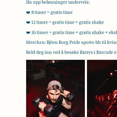
lås opp belønninger underveis:
❤️ 8 timer = gratis time
❤️ 12 timer = gratis time + gratis shake
❤️ 16 timer = gratis time + gratis shake + e
Merchen: Björn Borg Pride sports-bh til kvi
Beld deg inn ved å besøke Barrys i Barcode e