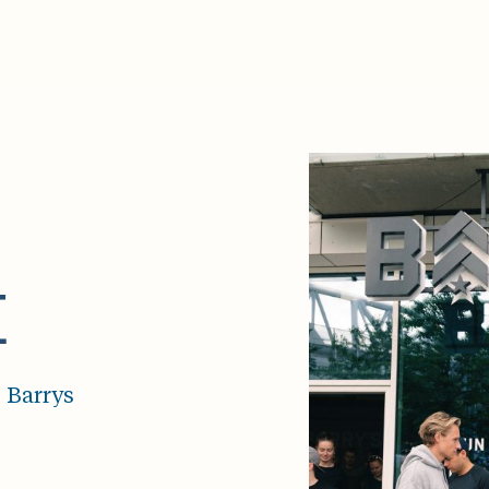
E
e Barrys