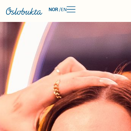
NOR
/
EN