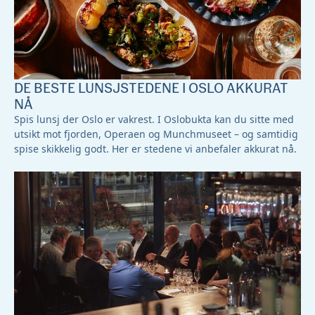
DE BESTE LUNSJSTEDENE I OSLO AKKURAT
NÅ
Spis lunsj der Oslo er vakrest. I Oslobukta kan du sitte med
utsikt mot fjorden, Operaen og Munchmuseet – og samtidig
spise skikkelig godt. Her er stedene vi anbefaler akkurat nå.