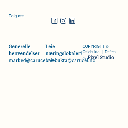
Følg oss
COPYRIGHT ©
Generelle
Leie
Oslobukta | Driftes
henvendelser
næringslokaler?
av
Pixel Studio
marked@carucel.no
oslobukta@carucel.no