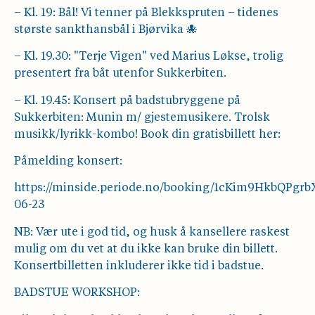
– Kl. 19: Bål! Vi tenner på Blekkspruten – tidenes
største sankthansbål i Bjørvika 🐙
– Kl. 19.30: "Terje Vigen" ved Marius Løkse, trolig
presentert fra båt utenfor Sukkerbiten.
– Kl. 19.45: Konsert på badstubryggene på
Sukkerbiten: Munin m/ gjestemusikere. Trolsk
musikk/lyrikk-kombo! Book din gratisbillett her:
Påmelding konsert:
https://minside.periode.no/booking/1cKim9HkbQPg
06-23
NB: Vær ute i god tid, og husk å kansellere raskest
mulig om du vet at du ikke kan bruke din billett.
Konsertbilletten inkluderer ikke tid i badstue.
BADSTUE WORKSHOP: