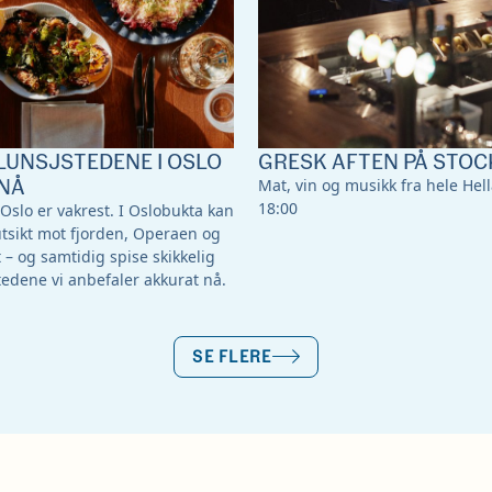
LUNSJSTEDENE I OSLO
GRESK AFTEN PÅ STOC
NÅ
Mat, vin og musikk fra hele Hella
18:00
 Oslo er vakrest. I Oslobukta kan
utsikt mot fjorden, Operaen og
 og samtidig spise skikkelig
tedene vi anbefaler akkurat nå.
SE FLERE