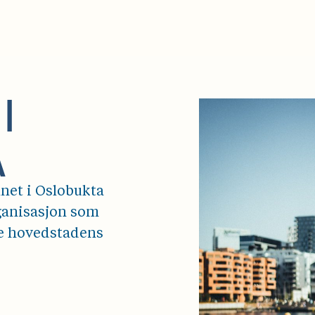
I
A
nnet i Oslobukta
rganisasjon som
de hovedstadens