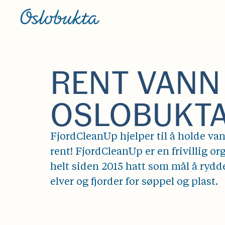
RENT VANN 
OSLOBUKT
FjordCleanUp hjelper til å holde va
rent! FjordCleanUp er en frivillig o
helt siden 2015 hatt som mål å ryd
elver og fjorder for søppel og plast.