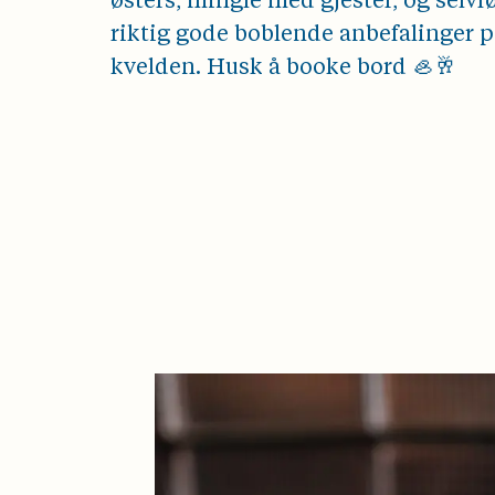
østers, mingle med gjester, og selvfø
riktig gode boblende anbefalinger 
kvelden. Husk å booke bord 🦪🥂