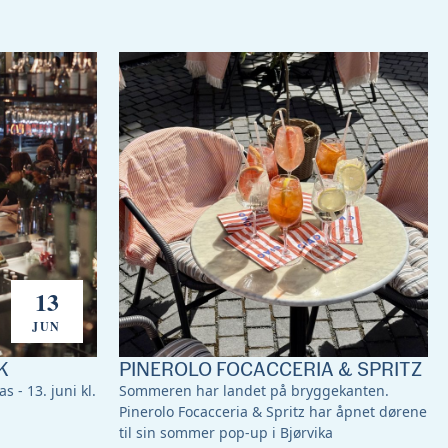
13
JUN
K
PINEROLO FOCACCERIA & SPRITZ
s - 13. juni kl.
Sommeren har landet på bryggekanten.
Pinerolo Focacceria & Spritz har åpnet dørene
til sin sommer pop-up i Bjørvika