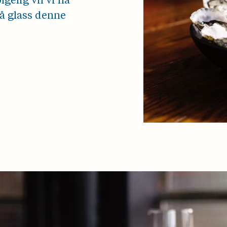
lgelig vil vi ha
på glass denne