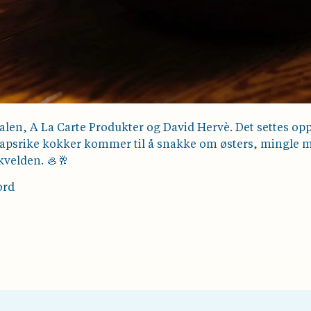
alen, A La Carte Produkter og David Hervè. Det settes op
apsrike kokker kommer til å snakke om østers, mingle med 
kvelden. 🦪🥂
ord