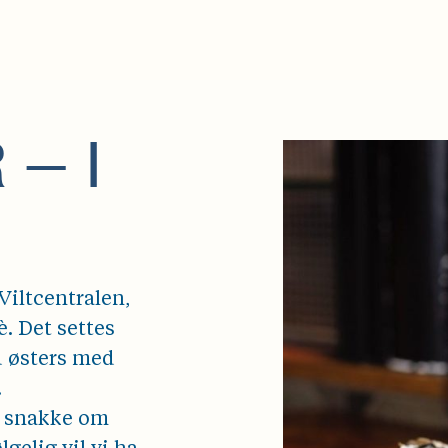
— I
Viltcentralen,
. Det settes
d østers med
.
å snakke om