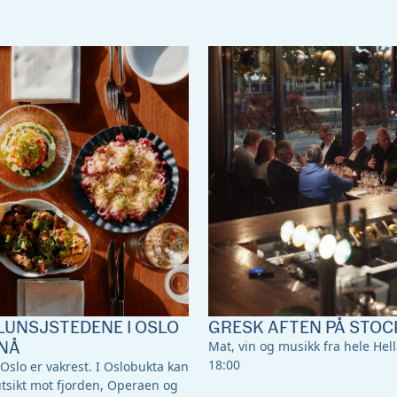
LUNSJSTEDENE I OSLO
GRESK AFTEN PÅ STOC
NÅ
Mat, vin og musikk fra hele Hella
18:00
 Oslo er vakrest. I Oslobukta kan
utsikt mot fjorden, Operaen og