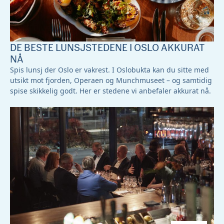
DE BESTE LUNSJSTEDENE I OSLO AKKURAT
NÅ
Spis lunsj der Oslo er vakrest. I Oslobukta kan du sitte med
utsikt mot fjorden, Operaen og Munchmuseet – og samtidig
spise skikkelig godt. Her er stedene vi anbefaler akkurat nå.