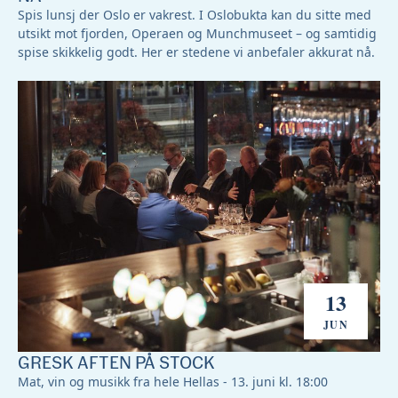
Spis lunsj der Oslo er vakrest. I Oslobukta kan du sitte med
utsikt mot fjorden, Operaen og Munchmuseet – og samtidig
spise skikkelig godt. Her er stedene vi anbefaler akkurat nå.
13
JUN
GRESK AFTEN PÅ STOCK
Mat, vin og musikk fra hele Hellas - 13. juni kl. 18:00