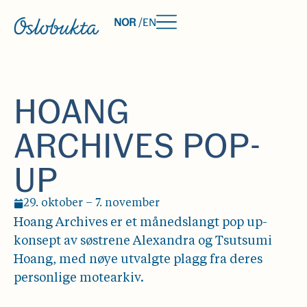
NOR
/
EN
HOANG
ARCHIVES POP-
UP
29. oktober – 7. november
Hoang Archives er et måneds­langt pop up-
konsept av søstrene Alexandra og Tsutsumi
Hoang, med nøye utvalgte plagg fra deres
personlige motearkiv.