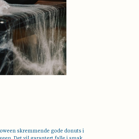
Halloween skremmende gode donuts i
een. Det vil garantert falle i smak.