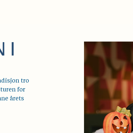
 I
adisjon tro
 turen for
nne årets