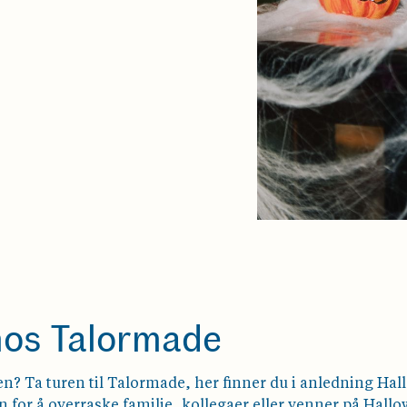
hos Talormade
een? Ta turen til Talormade, her finner du i anledning 
en for å overraske familie, kollegaer eller venner på Hallow