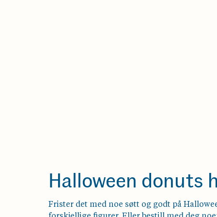
Halloween donuts 
Frister det med noe søtt og godt på Hallow
forskjellige figurer. Eller bestill med deg no