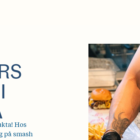
RS
I
A
ukta! Hos
eg på smash