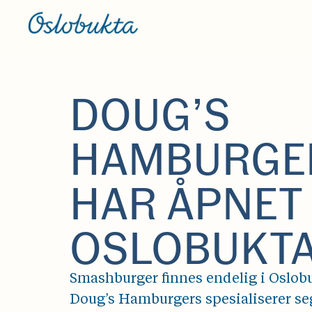
DOUG’S
HAMBURGE
HAR ÅPNET 
OSLOBUKT
Smashburger finnes endelig i Oslob
Doug’s Hamburgers spesialiserer s