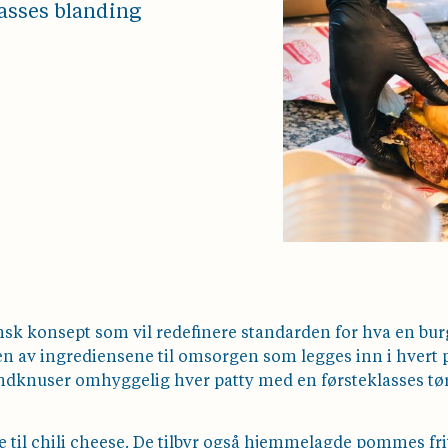
lasses blanding
sk konsept som vil redefinere standarden for hva en burg
en av ingrediensene til omsorgen som legges inn i hvert p
håndknuser omhyggelig hver patty med en førsteklasses tør
 til chili cheese. De tilbyr også hjemmelagde pommes frite