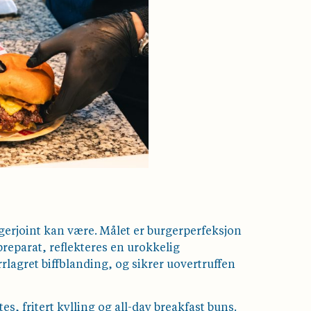
erjoint kan være. Målet er burgerperfeksjon
reparat, reflekteres en urokkelig
rlagret biffblanding, og sikrer uovertruffen
s, fritert kylling og all-day breakfast buns.