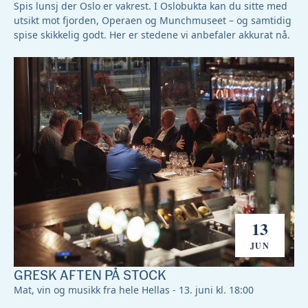
Spis lunsj der Oslo er vakrest. I Oslobukta kan du sitte med
utsikt mot fjorden, Operaen og Munchmuseet – og samtidig
spise skikkelig godt. Her er stedene vi anbefaler akkurat nå.
13
JUN
GRESK AFTEN PÅ STOCK
Mat, vin og musikk fra hele Hellas - 13. juni kl. 18:00