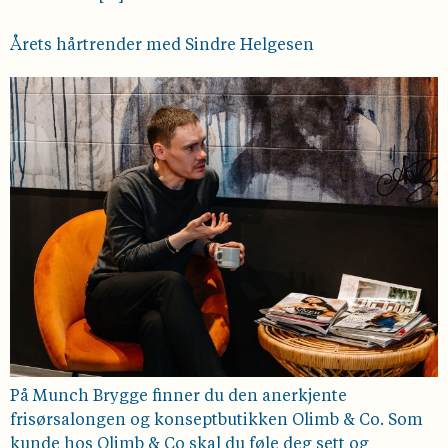
Årets hårtrender med Sindre Helgesen
På Munch Brygge finner du den anerkjente
frisørsalongen og konseptbutikken Olimb & Co. Som
kunde hos Olimb & Co skal du føle deg sett og