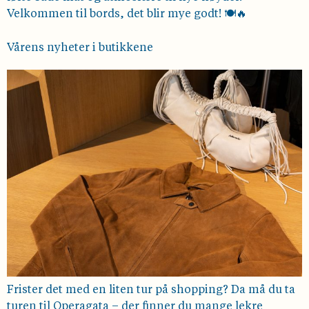
Velkommen til bords, det blir mye godt! 🍽️🔥
Vårens nyheter i butikkene
Frister det med en liten tur på shopping? Da må du ta
turen til Operagata – der finner du mange lekre