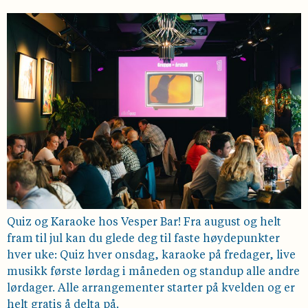
Quiz og Karaoke hos Vesper Bar! Fra august og helt
fram til jul kan du glede deg til faste høydepunkter
hver uke: Quiz hver onsdag, karaoke på fredager, live
musikk første lørdag i måneden og standup alle andre
lørdager. Alle arrangementer starter på kvelden og er
helt gratis å delta på.