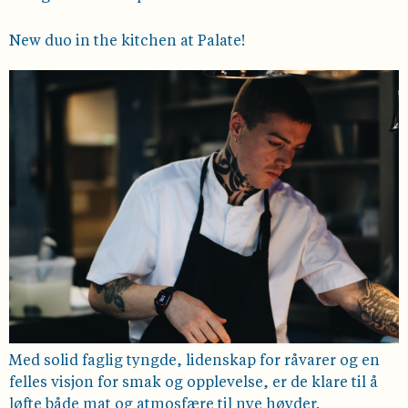
New duo in the kitchen at Palate!
Med solid faglig tyngde, lidenskap for råvarer og en
felles visjon for smak og opplevelse, er de klare til å
løfte både mat og atmosfære til nye høyder.