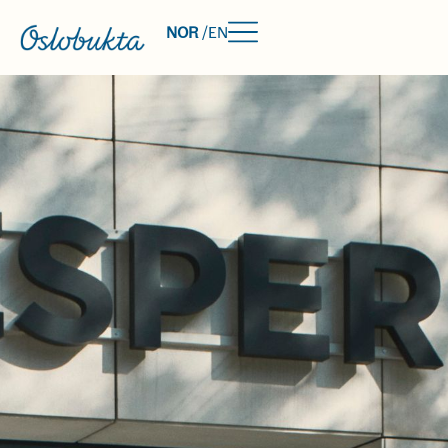
NOR
/
EN