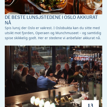
DE BESTE LUNSJSTEDENE I OSLO AKKURAT
NÅ
Spis lunsj der Oslo er vakrest. I Oslobukta kan du sitte med
utsikt mot fjorden, Operaen og Munchmuseet – og samtidig
spise skikkelig godt. Her er stedene vi anbefaler akkurat nå.
13