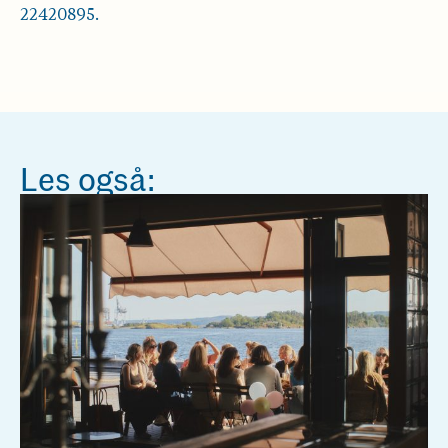
22420895.
Les også: