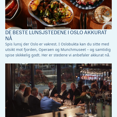
DE BESTE LUNSJSTEDENE I OSLO AKKURAT
NÅ
Spis lunsj der Oslo er vakrest. I Oslobukta kan du sitte med
utsikt mot fjorden, Operaen og Munchmuseet – og samtidig
spise skikkelig godt. Her er stedene vi anbefaler akkurat nå.