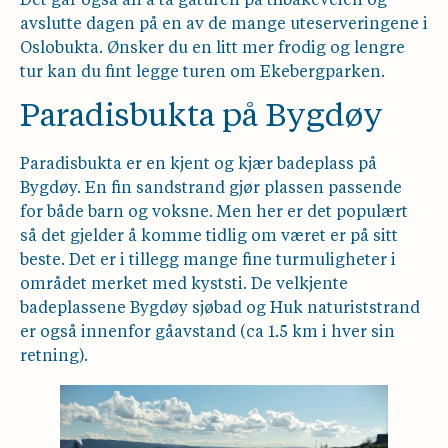
Det går også an å ta gåturen på tilbakeveien og
avslutte dagen på en av de mange uteserveringene i
Oslobukta. Ønsker du en litt mer frodig og lengre
tur kan du fint legge turen om Ekebergparken.
Paradisbukta på Bygdøy
Paradisbukta er en kjent og kjær badeplass på
Bygdøy. En fin sandstrand gjør plassen passende
for både barn og voksne. Men her er det populært
så det gjelder å komme tidlig om været er på sitt
beste. Det er i tillegg mange fine turmuligheter i
området merket med kyststi. De velkjente
badeplassene Bygdøy sjøbad og Huk naturiststrand
er også innenfor gåavstand (ca 1.5 km i hver sin
retning).